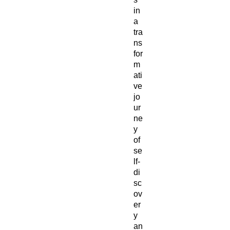
in
a
tra
ns
for
m
ati
ve
jo
ur
ne
y
of
se
lf-
di
sc
ov
er
y
an