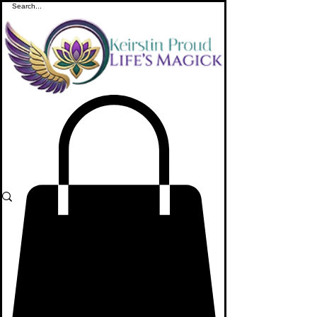
ME
NU