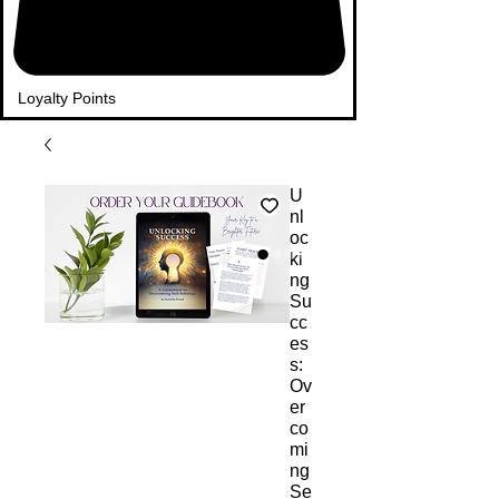
Loyalty Points
U
nl
oc
ki
ng
Su
cc
es
s:
Ov
er
co
mi
ng
Se