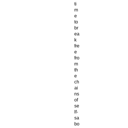
ti
m
e
to
br
ea
k
fre
e
fro
m
th
e
ch
ai
ns
of
se
lf-
sa
bo