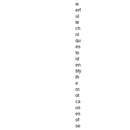
w
erf
ul
te
ch
ni
qu
es
to
id
en
tify
th
e
ro
ot
ca
us
es
of
se