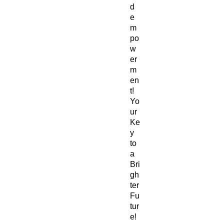
d
e
m
po
w
er
m
en
t!
Yo
ur
Ke
y
to
a
Bri
gh
ter
Fu
tur
e!