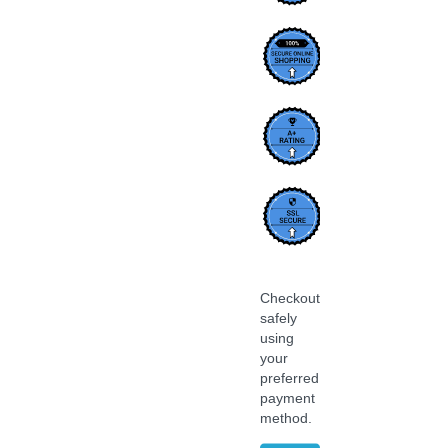
Checkout
safely
using
your
preferred
payment
method.