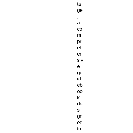
ta
ge
,"
a
co
m
pr
eh
en
siv
e
gu
id
eb
oo
k
de
si
gn
ed
to