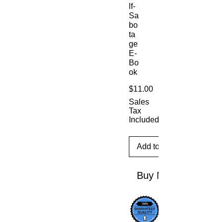
lf-
Sa
bo
ta
ge
E-
Bo
ok
Price
$11.00
Sales
Tax
Included
Add to Cart
Buy Now