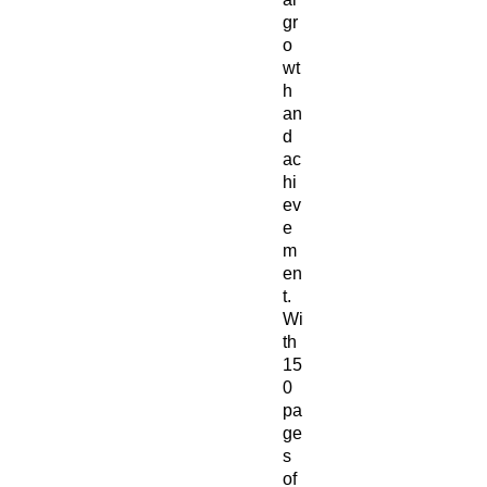
gr
o
wt
h
an
d
ac
hi
ev
e
m
en
t.
Wi
th
15
0
pa
ge
s
of